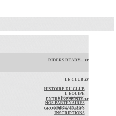
RIDERS READY...
▴
▾
LE CLUB
▴
▾
HISTOIRE DU CLUB
L'ÉQUIPE
LES COACHS
ENTRAÎNEMENTS
▴
▾
NOS PARTENAIRES
FAIRE UN DON
GROUPES & TARIFS
INSCRIPTIONS