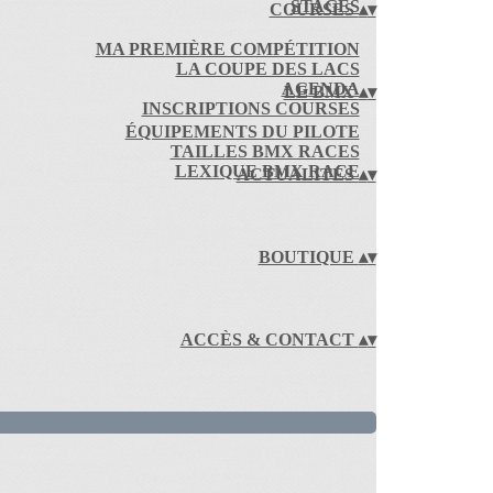
STAGES
COURSES
▴
▾
MA PREMIÈRE COMPÉTITION
LA COUPE DES LACS
AGENDA
LE BMX
▴
▾
INSCRIPTIONS COURSES
ÉQUIPEMENTS DU PILOTE
TAILLES BMX RACES
LEXIQUE BMX RACE
ACTUALITÉS
▴
▾
BOUTIQUE
▴
▾
ACCÈS & CONTACT
▴
▾