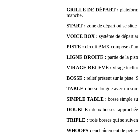
GRILLE DE DÉPART :
plateforme
manche.
START :
zone de départ où se situe 
VOICE BOX :
système de départ aut
PISTE :
circuit BMX composé d’une gr
LIGNE DROITE :
partie de la pis
VIRAGE RELEVÉ :
virage incliné
BOSSE :
relief présent sur la piste. 
TABLE :
bosse longue avec un somme
SIMPLE TABLE :
bosse simple sui
DOUBLE :
deux bosses rapprochées 
TRIPLE :
trois bosses qui se suiven
WHOOPS :
enchaînement de petites