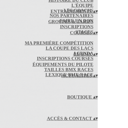
HISTOIRE DU CLUB
L'ÉQUIPE
LES COACHS
ENTRAÎNEMENTS
▴
▾
NOS PARTENAIRES
FAIRE UN DON
GROUPES & TARIFS
INSCRIPTIONS
STAGES
COURSES
▴
▾
MA PREMIÈRE COMPÉTITION
LA COUPE DES LACS
AGENDA
LE BMX
▴
▾
INSCRIPTIONS COURSES
ÉQUIPEMENTS DU PILOTE
TAILLES BMX RACES
LEXIQUE BMX RACE
ACTUALITÉS
▴
▾
BOUTIQUE
▴
▾
ACCÈS & CONTACT
▴
▾