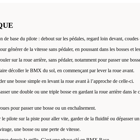
QUE
n de base du pilote : debout sur les pédales, regard loin devant, coudes
our générer de la vitesse sans pédaler, en poussant dans les bosses et les
rouler sur la roue arrière, sans pédaler, notamment pour passer une bos
faire décoller le BMX du sol, en commençant par lever la roue avant.
der une bosse simple en levant la roue avant à l’approche de celle-ci.
passer une double ou une triple bosse en gardant la roue arrière dans le
 roues pour passer une bosse ou un enchaînement.
 le pilote sur la piste pour aller vite, garder de la fluidité ou dépasser un
virage, une bosse ou une perte de vitesse.
ance depuis la grille. C’est une phase clé en BMX Race.