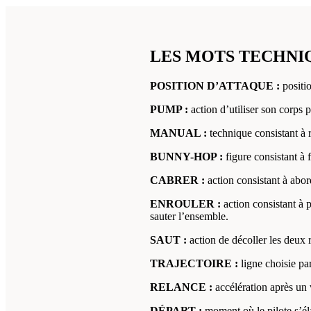
LES MOTS TECHNI
POSITION D’ATTAQUE :
positio
PUMP :
action d’utiliser son corps p
MANUAL :
technique consistant à 
BUNNY-HOP :
figure consistant à 
CABRER :
action consistant à abor
ENROULER :
action consistant à 
sauter l’ensemble.
SAUT :
action de décoller les deux
TRAJECTOIRE :
ligne choisie par
RELANCE :
accélération après un 
DÉPART :
moment où le pilote s’él