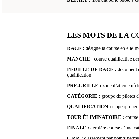
LES MOTS DE LA 
RACE :
désigne la course en elle-m
MANCHE :
course qualificative pe
FEUILLE DE RACE :
document qu
qualification.
PRÉ-GRILLE :
zone d’attente où le
CATÉGORIE :
groupe de pilotes cl
QUALIFICATION :
étape qui perm
TOUR ÉLIMINATOIRE :
course 
FINALE :
dernière course d’une cat
C.P.P. :
classement par points permet