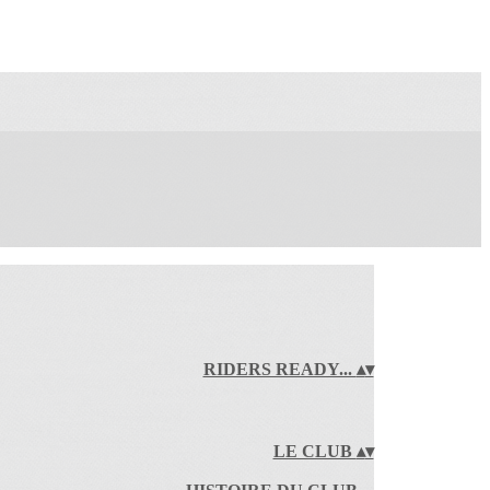
RIDERS READY...
▴
▾
LE CLUB
▴
▾