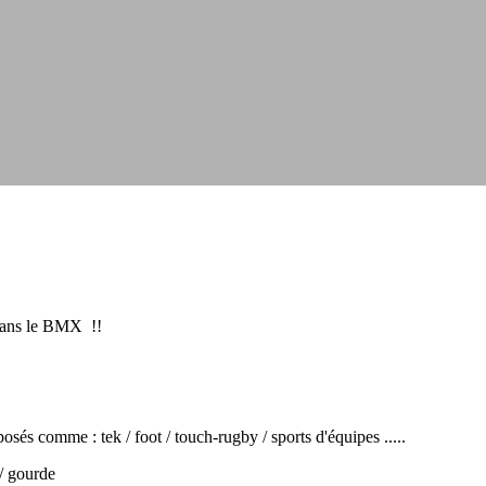
 dans le BMX !!
osés comme : tek / foot / touch-rugby / sports d'équipes .....
 / gourde