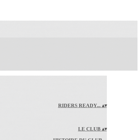
RIDERS READY...
▴
▾
LE CLUB
▴
▾