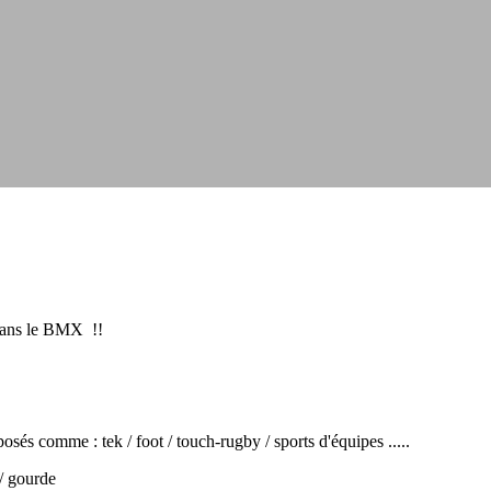
 dans le BMX !!
osés comme : tek / foot / touch-rugby / sports d'équipes .....
 / gourde