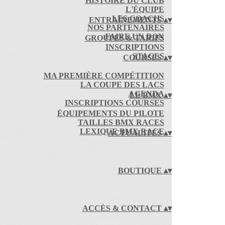
HISTOIRE DU CLUB
L'ÉQUIPE
LES COACHS
ENTRAÎNEMENTS
▴
▾
NOS PARTENAIRES
FAIRE UN DON
GROUPES & TARIFS
INSCRIPTIONS
STAGES
COURSES
▴
▾
MA PREMIÈRE COMPÉTITION
LA COUPE DES LACS
AGENDA
LE BMX
▴
▾
INSCRIPTIONS COURSES
ÉQUIPEMENTS DU PILOTE
TAILLES BMX RACES
LEXIQUE BMX RACE
ACTUALITÉS
▴
▾
BOUTIQUE
▴
▾
ACCÈS & CONTACT
▴
▾