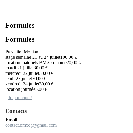
Formules
Formules
Prestation
Montant
stage semaine 21 au 24 juillet
100,00 €
location matériels BMX semaine
20,00 €
mardi 21 juillet
30,00 €
mercredi 22 juillet
30,00 €
jeudi 23 juillet
30,00 €
vendredi 24 juillet
30,00 €
location journée
5,00 €
Je participe !
Contacts
Email
contact.bmxcg@gmail.com