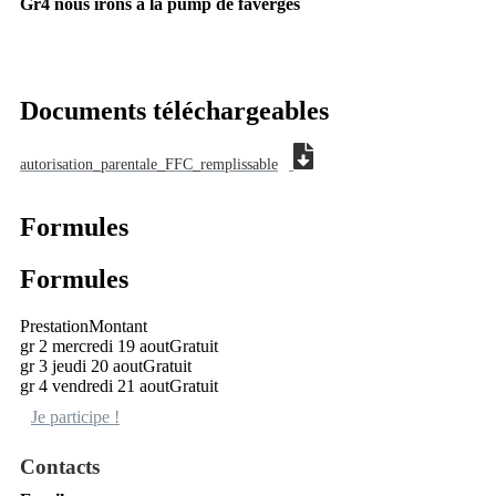
Gr4 nous irons à la pump de faverges
Documents téléchargeables
autorisation_parentale_FFC_remplissable
Formules
Formules
Prestation
Montant
gr 2 mercredi 19 aout
Gratuit
gr 3 jeudi 20 aout
Gratuit
gr 4 vendredi 21 aout
Gratuit
Je participe !
Contacts