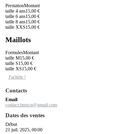
Prestation
Montant
taille 4 ans
15,00 €
taille 6 ans
15,00 €
taille 8 ans
15,00 €
taille XXS
15,00 €
Maillots
Formules
Montant
taille M
15,00 €
taille S
15,00 €
taille XS
15,00 €
J'achète !
Contacts
Email
contact.bmxcg@gmail.com
Dates des ventes
Début
21 juil. 2025, 00:00