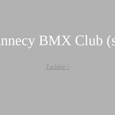
Annecy BMX Club (
J'achète !