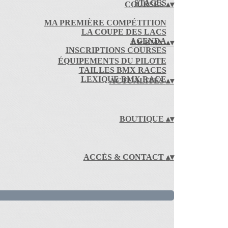
STAGES
COURSES
▴
▾
MA PREMIÈRE COMPÉTITION
LA COUPE DES LACS
AGENDA
LE BMX
▴
▾
INSCRIPTIONS COURSES
ÉQUIPEMENTS DU PILOTE
TAILLES BMX RACES
LEXIQUE BMX RACE
ACTUALITÉS
▴
▾
BOUTIQUE
▴
▾
ACCÈS & CONTACT
▴
▾