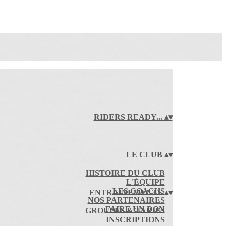
RIDERS READY...
▴
▾
LE CLUB
▴
▾
HISTOIRE DU CLUB
L'ÉQUIPE
LES COACHS
ENTRAÎNEMENTS
▴
▾
NOS PARTENAIRES
FAIRE UN DON
GROUPES & TARIFS
INSCRIPTIONS