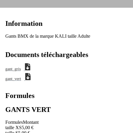
Information
Gants BMX de la marque KALI taille Adulte
Documents téléchargeables
gant_gris
gant_vert
Formules
GANTS VERT
Formules
Montant
taille XS
5,00 €
taille S
5,00 €